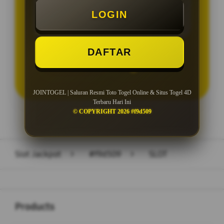
LOGIN
Minimal Withdraw Rp 50.000
DAFTAR
LOGIN
DAFTAR
JOINTOGEL | Saluran Resmi Toto Togel Online & Situs Togel 4D
Terbaru Hari Ini
© COPYRIGHT 2026 #f9d509
Layer Popup Close
Slot Jackpot
>
#f9d509
>
SLOT
Buka
Footer Navigation
Products