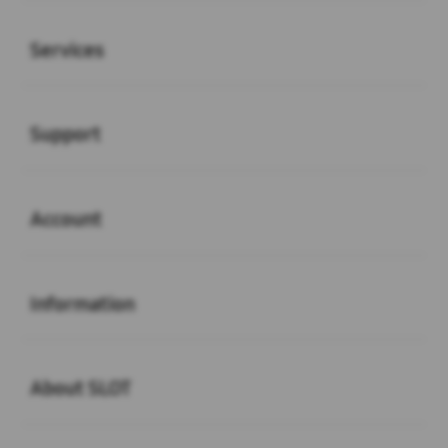
Buka
Services
Buka
Support
Buka
Account
Buka
Information
Buka
About SLOT