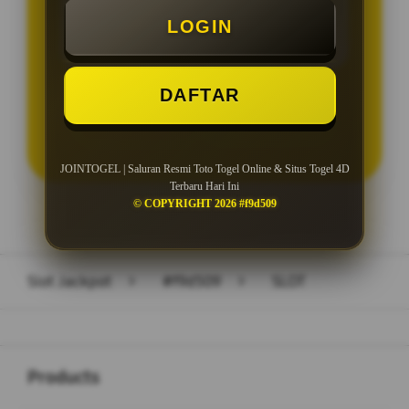
LOGIN
Minimal Withdraw Rp 50.000
DAFTAR
LOGIN
DAFTAR
JOINTOGEL | Saluran Resmi Toto Togel Online & Situs Togel 4D
Terbaru Hari Ini
© COPYRIGHT 2026 #f9d509
Layer Popup Close
Slot Jackpot
>
#f9d509
>
SLOT
Buka
Footer Navigation
Products