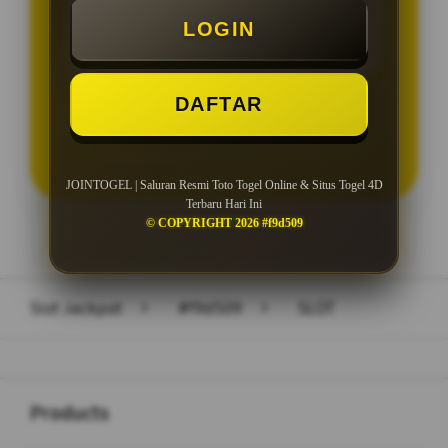
LOGIN
Minimal Withdraw Rp 50.000
DAFTAR
LOGIN
DAFTAR
JOINTOGEL | Saluran Resmi Toto Togel Online & Situs Togel 4D
Terbaru Hari Ini
© COPYRIGHT 2026 #f9d509
Layer Popup Close
Slot Jackpot
>
#f9d509
>
SLOT
Buka
Footer Navigation
Products