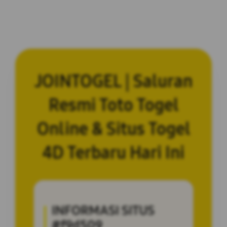
JOINTOGEL | Saluran
Resmi Toto Togel
Online & Situs Togel
4D Terbaru Hari Ini
INFORMASI SITUS
#f9d509