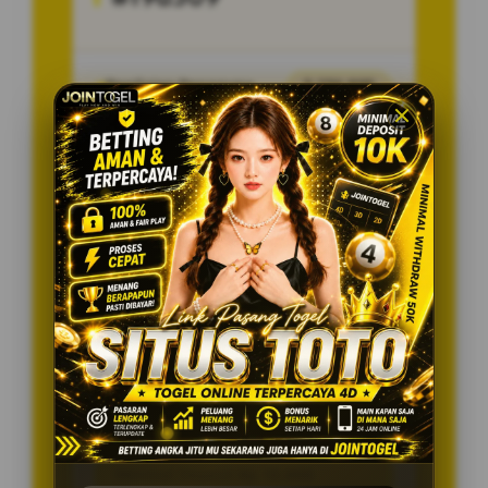
Penilaian Pengguna
5.236.895
Sistem Pembayaran
4 Metode
Layanan Support
24/7
Platform
Multi-Device
PENAWARAN SPESIAL
BONUS NEW MEMBER 150%
Minimal Deposit Rp. 10.000