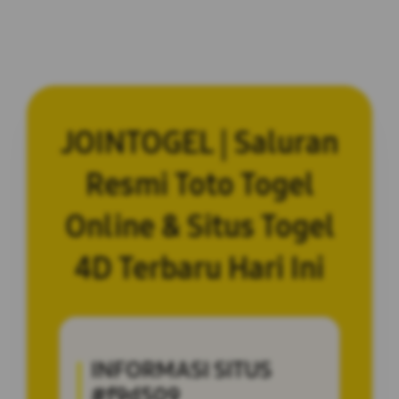
JOINTOGEL | Saluran
Resmi Toto Togel
Online & Situs Togel
4D Terbaru Hari Ini
INFORMASI SITUS
#f9d509