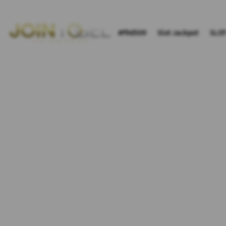
Skip
to
content
#f9d509
Slot Jackpot
SLOT