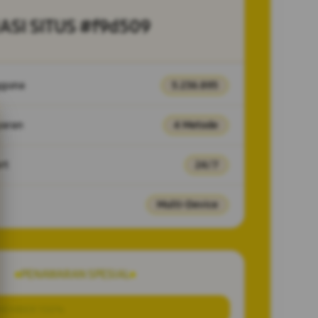
SI SITUS #f9d509
gguna
5.236.895
yaran
4 Metode
rt
24/7
Multi-Device
PENAWARAN SPESIAL
MEMBER 150%