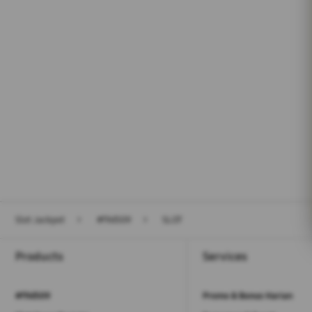
Layer Popup Close
Slot Jackpot
>
#f9d509
>
SLOT
Footer Navigation
Products
Services
#f9d509
Promo & Bonus Harian