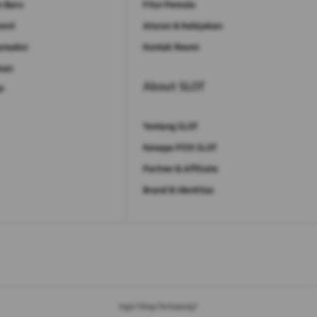
n Baru
Fitur Pemula
ord
Aturan & Kebijakan
ansaksi
Kontak Resmi
kasi
About SLOT
P
Tentang SLOT
Kenapa Pilih SLOT
Partner & Affiliate
Brand & Identitas
Ingin Tetap Terhubung?