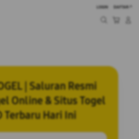
LOGIN
DAFTAR
Cari
Troli
Login/Sign-Up
Cari
GEL | Saluran Resmi
el Online & Situs Togel
 Terbaru Hari Ini