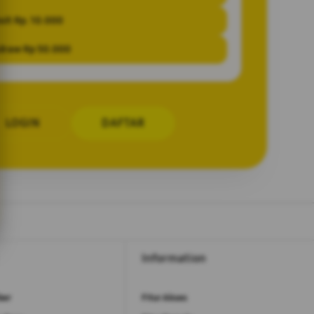
it Rp. 10.000
draw Rp 50.000
LOGIN
DAFTAR
Information
ber
Fitur Akses