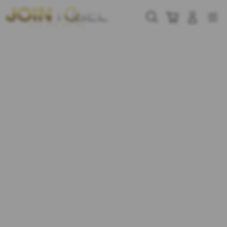
Skip
to
Cari
Troli
Login
Navigation
content