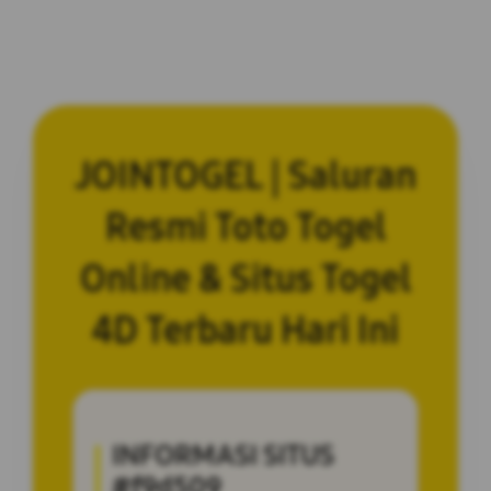
JOINTOGEL | Saluran
Resmi Toto Togel
Online & Situs Togel
4D Terbaru Hari Ini
INFORMASI SITUS
#f9d509