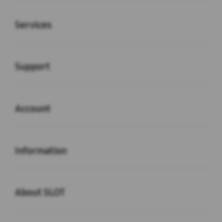
Buka
Services
Buka
Support
Buka
Account
Buka
Information
Buka
About SLOT