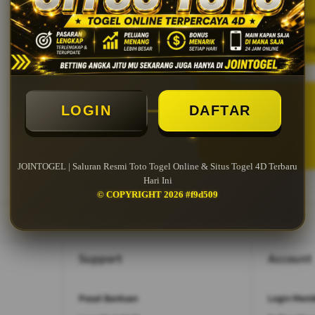
Minimal Depos
Minimal With
LOGIN
DAFTAR
JOINTOGEL | Saluran Resmi Toto Togel Online & Situs Togel 4D Terbaru
Hari Ini
© COPYRIGHT 2026 #f9d509
Support
Account
Pusat Bantuan
Login Mem