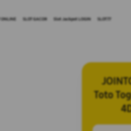
 ONLINE
SLOT GACOR
Slot Jackpot LOGIN
SLOT77
JOINTO
Toto Tog
4D