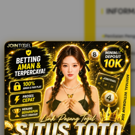
INFORMA
Penilaian Pen
Sistem Pemba
Layanan Suppo
+4 lebih
banyak
Platform
BONUS NEW 