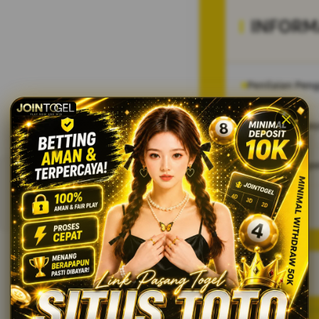
INFORMA
Penilaian Pen
Sistem Pemba
Layanan Suppo
+4 lebih
banyak
Platform
BONUS NEW 