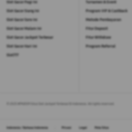
Slot Gacor Pagi Ini
Turnamen & Event
Slot Gacor Siang Ini
Program VIP & Cashback
Slot Gacor Sore Ini
Metode Pembayaran
Slot Gacor Malam Ini
Fitur Deposit
Slot Gacor Jackpot Terbesar
Fitur Withdraw
Slot Gacor Hari Ini
Program Referral
Slot777
© 2025 #f9d509 Situs Slot Jackpot Terbesar Di Indonesia. All rights reserved.
Privasi
Legal
Peta Situs
Indonesia / Bahasa Indonesia