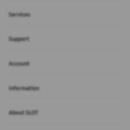
Buka
Services
Buka
Support
Buka
Account
Buka
Information
Buka
About SLOT