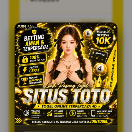
Penilaian Pengguna
5.236.895
Sistem Pembayaran
4 Metode
Layanan Support
24/7
Platform
Multi-Device
PENAWARAN SPESIAL
BONUS NEW MEMBER 150%
Minimal Deposit Rp. 10.000