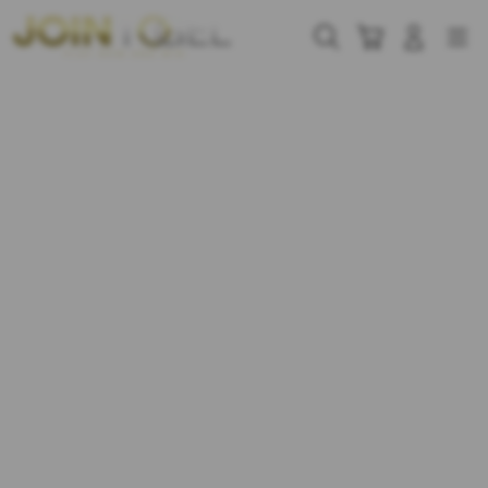
Skip
to
Cari
Troli
Login
Navigation
content