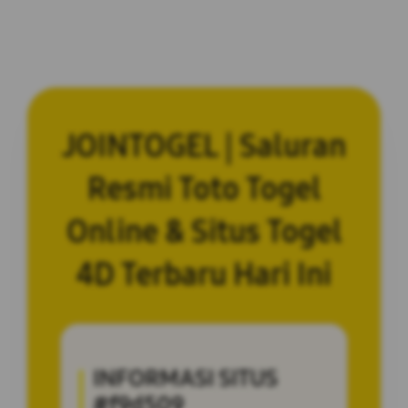
JOINTOGEL | Saluran
Resmi Toto Togel
Online & Situs Togel
4D Terbaru Hari Ini
INFORMASI SITUS
#f9d509