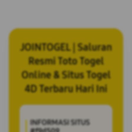
JOINTOGEL | Saluran
Resmi Toto Togel
Online & Situs Togel
4D Terbaru Hari Ini
INFORMASI SITUS
#f9d509