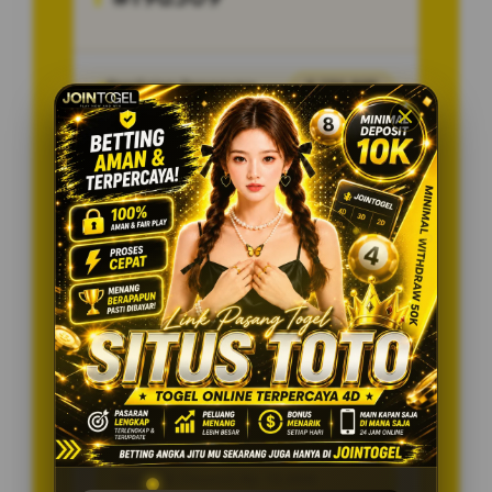
Penilaian Pengguna
5.236.895
Sistem Pembayaran
4 Metode
Layanan Support
24/7
Platform
Multi-Device
PENAWARAN SPESIAL
BONUS NEW MEMBER 150%
Minimal Deposit Rp. 10.000