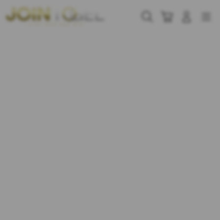
Skip
to
Cari
Troli
Login
Navigation
content