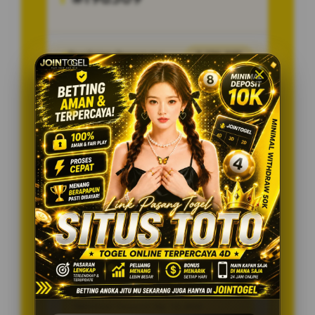
Penilaian Pengguna
5.236.895
Sistem Pembayaran
4 Metode
Layanan Support
24/7
Platform
Multi-Device
PENAWARAN SPESIAL
BONUS NEW MEMBER 150%
Minimal Deposit Rp. 10.000