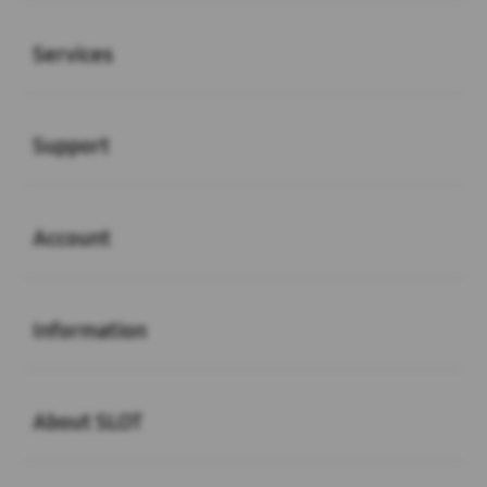
Buka
Services
Buka
Support
Buka
Account
Buka
Information
Buka
About SLOT