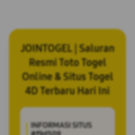
JOINTOGEL | Saluran
Resmi Toto Togel
Online & Situs Togel
4D Terbaru Hari Ini
INFORMASI SITUS
#f9d509