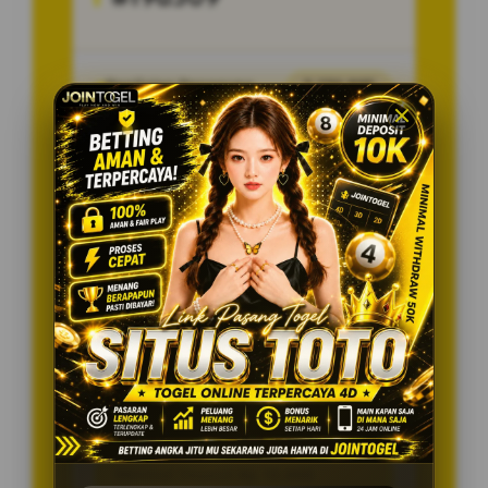
Penilaian Pengguna
5.236.895
Sistem Pembayaran
4 Metode
Layanan Support
24/7
Platform
Multi-Device
PENAWARAN SPESIAL
BONUS NEW MEMBER 150%
Minimal Deposit Rp. 10.000