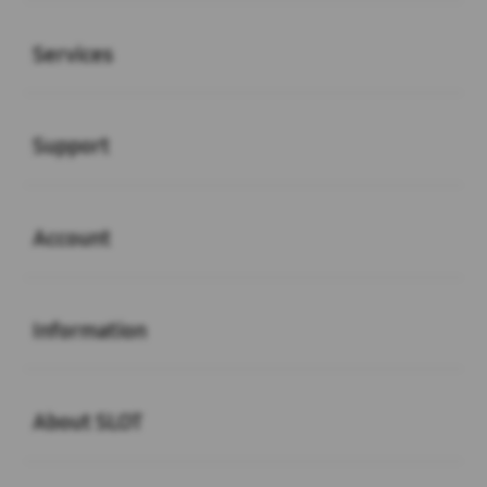
Buka
Services
Buka
Support
Buka
Account
Buka
Information
Buka
About SLOT