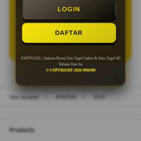
LOGIN
Minimal Withdraw Rp 50.000
DAFTAR
LOGIN
DAFTAR
JOINTOGEL | Saluran Resmi Toto Togel Online & Situs Togel 4D
Terbaru Hari Ini
© COPYRIGHT 2026 #f9d509
Layer Popup Close
Slot Jackpot
>
#f9d509
>
SLOT
Buka
Footer Navigation
Products