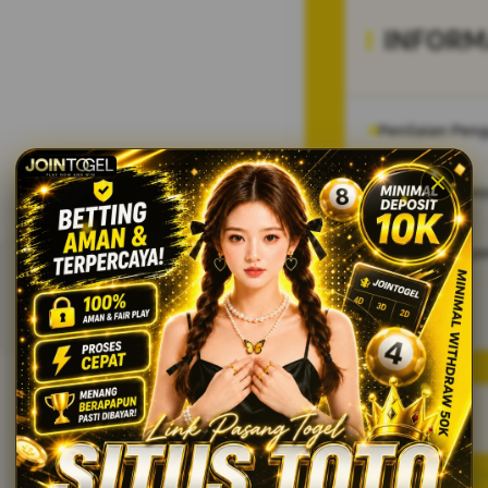
INFORMA
Penilaian Pen
Sistem Pemba
Layanan Suppo
+4 lebih
banyak
Platform
BONUS NEW 