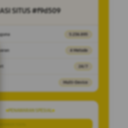
SI SITUS #f9d509
gguna
5.236.895
yaran
4 Metode
rt
24/7
Multi-Device
PENAWARAN SPESIAL
MEMBER 150%