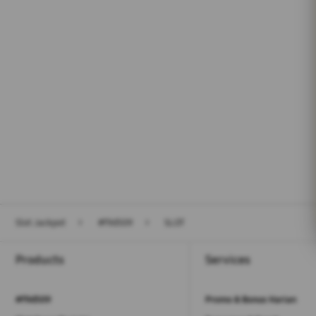
Layer Popup Close
Slot Jackpot
>
#f9d509
>
SLOT
Footer Navigation
Products
Services
#f9d509
Promo & Bonus Harian