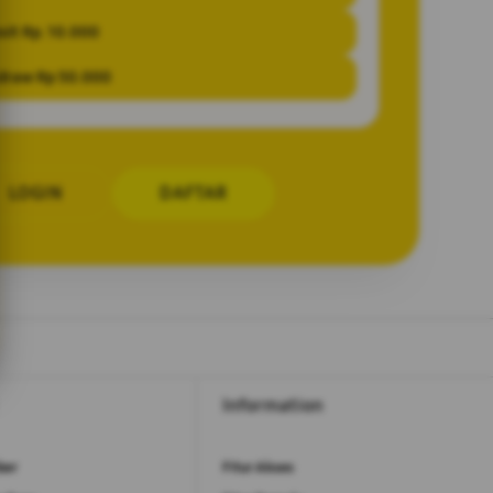
it Rp. 10.000
draw Rp 50.000
LOGIN
DAFTAR
Information
ber
Fitur Akses