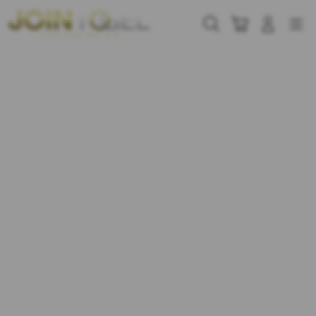
Skip
to
Cari
Troli
Login
Navigation
content