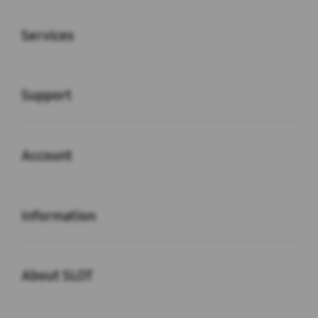
Buka
Services
Buka
Support
Buka
Account
Buka
Information
Buka
About SLOT