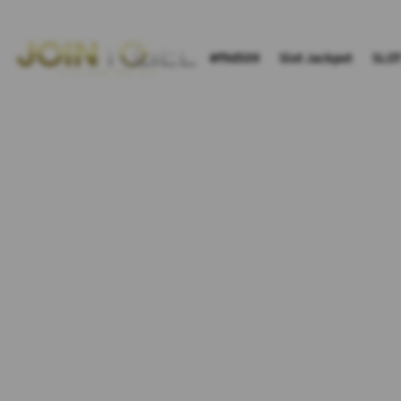
Skip
to
content
#f9d509
Slot Jackpot
SLOT