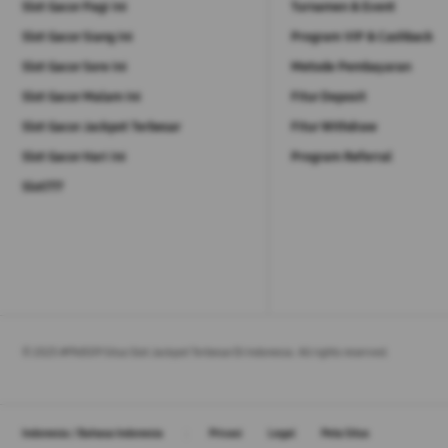
Slot Gacor Pagi Ini
Turnamen & Event
Slot Gacor Siang Ini
Program VIP & Cashback
Slot Gacor Sore Ini
Metode Pembayaran
Slot Gacor Malam Ini
Fitur Deposit
Slot Gacor Jackpot Terbesar
Fitur Withdraw
Slot Gacor Hari Ini
Program Referral
Slot777
© 2025 #f9d509 Situs Slot Jackpot Terbesar Di Indonesia. All rights reserved.
Privasi
Legal
Peta Situs
Indonesia / Bahasa Indonesia