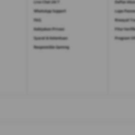
Live Chat 24/7
Daftar Aku
WhatsApp Support
Lupa Passw
FAQ
Riwayat Tr
Kebijakan Privasi
Fitur Verifi
Syarat & Ketentuan
Program VI
Responsible Gaming