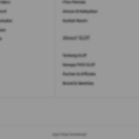
n Baru
Fitur Pemula
ord
Aturan & Kebijakan
ansaksi
Kontak Resmi
kasi
About SLOT
P
Tentang SLOT
Kenapa Pilih SLOT
Partner & Affiliate
Brand & Identitas
Ingin Tetap Terhubung?