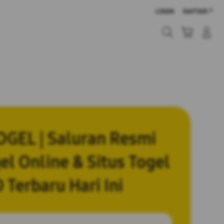
LOGIN
DAFTAR
Cari
Troli
Login/Sign-Up
Cari
GEL | Saluran Resmi
el Online & Situs Togel
 Terbaru Hari Ini