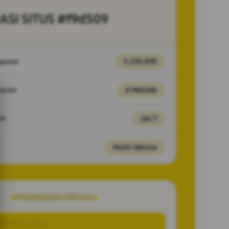
SI SITUS #f9d509
gguna
5.236.895
yaran
4 Metode
rt
24/7
Multi-Device
PENAWARAN SPESIAL
MEMBER 150%