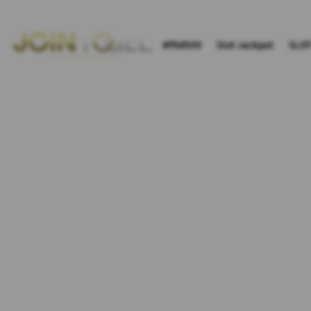
Skip
to
content
#f9d509
Slot Jackpot
SLOT