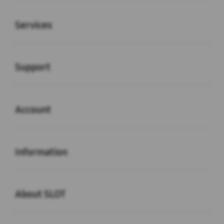
Buka
Services
Buka
Support
Buka
Account
Buka
Information
Buka
About SLOT