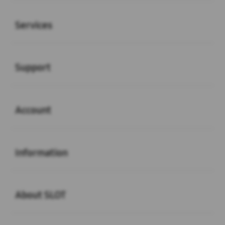
Buka
Services
Buka
Support
Buka
Account
Buka
Information
Buka
About SLOT