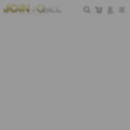
Skip
to
Cari
Troli
Login
Navigation
content