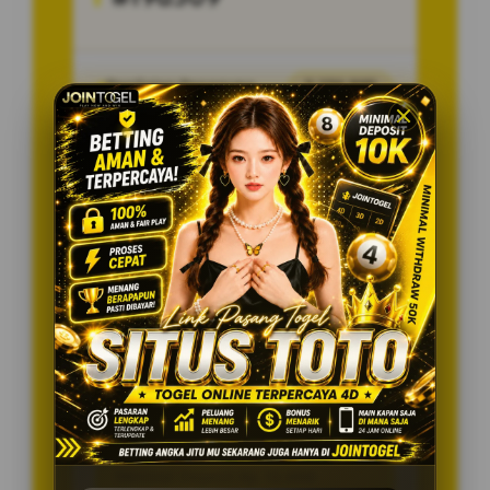
Penilaian Pengguna
5.236.895
Sistem Pembayaran
4 Metode
Layanan Support
24/7
Platform
Multi-Device
PENAWARAN SPESIAL
BONUS NEW MEMBER 150%
Minimal Deposit Rp. 10.000