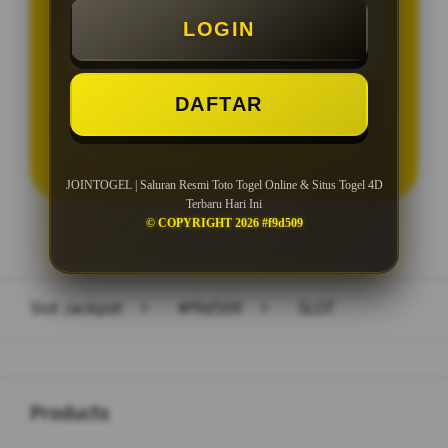
LOGIN
Minimal Withdraw Rp 50.000
DAFTAR
LOGIN
DAFTAR
JOINTOGEL | Saluran Resmi Toto Togel Online & Situs Togel 4D
Terbaru Hari Ini
© COPYRIGHT 2026 #f9d509
Layer Popup Close
Slot Jackpot
>
#f9d509
>
SLOT
Buka
Footer Navigation
Products