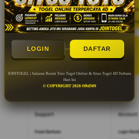
Minimal Depos
Minimal With
LOGIN
DAFTAR
JOINTOGEL | Saluran Resmi Toto Togel Online & Situs Togel 4D Terbaru
Hari Ini
© COPYRIGHT 2026 #f9d509
Support
Account
Pusat Bantuan
Login Mem