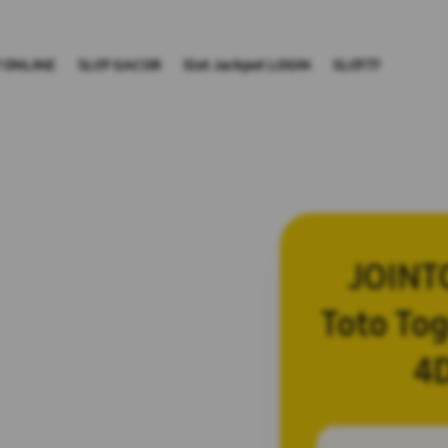
 ONLINE
SLOT GACOR
Slot Jackpot LOGIN
SLOT77
JOINTO
Toto Tog
4D