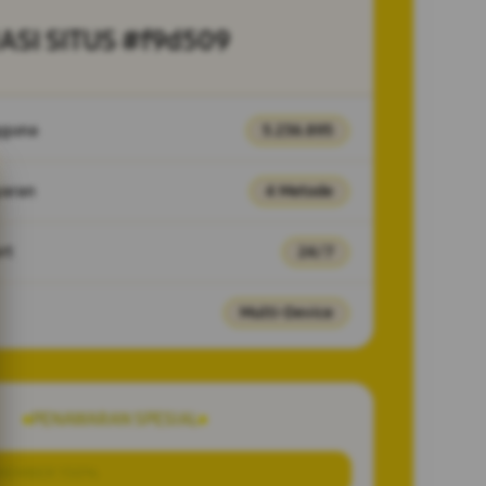
SI SITUS #f9d509
gguna
5.236.895
yaran
4 Metode
rt
24/7
Multi-Device
PENAWARAN SPESIAL
MEMBER 150%