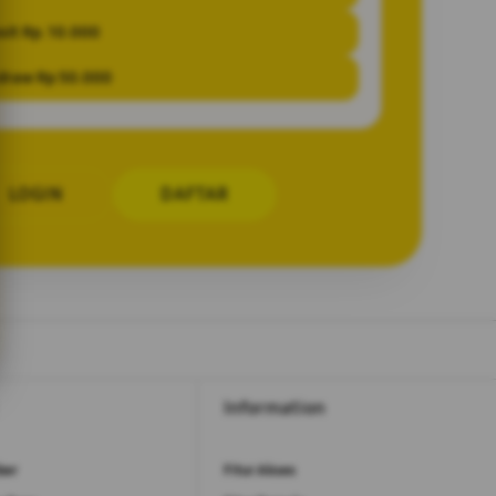
it Rp. 10.000
draw Rp 50.000
LOGIN
DAFTAR
Information
ber
Fitur Akses