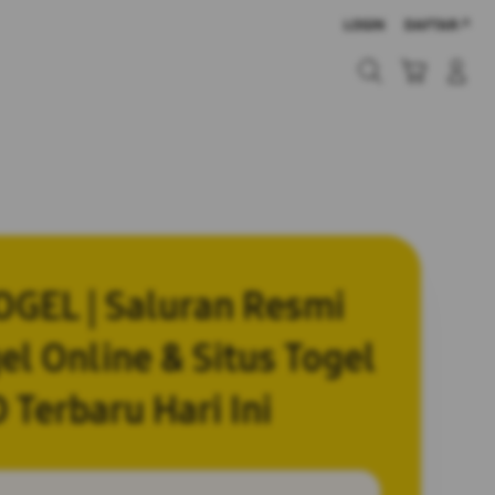
LOGIN
DAFTAR
Cari
Troli
Login/Sign-Up
Cari
GEL | Saluran Resmi
el Online & Situs Togel
 Terbaru Hari Ini