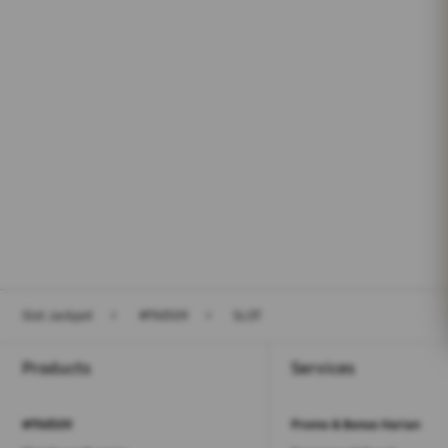
Layer Popup Close
Slot Jackpot
>
#f9d509
>
SLOT
Footer Navigation
Products
Services
#f9d509
Promo & Bonus Harian