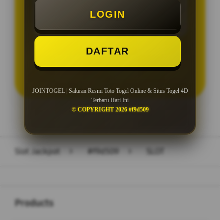
LOGIN
Minimal Withdraw Rp 50.000
DAFTAR
LOGIN
DAFTAR
JOINTOGEL | Saluran Resmi Toto Togel Online & Situs Togel 4D
Terbaru Hari Ini
© COPYRIGHT 2026 #f9d509
Layer Popup Close
Slot Jackpot
>
#f9d509
>
SLOT
Buka
Footer Navigation
Products