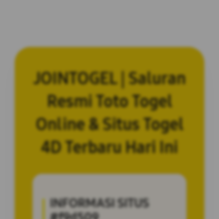
JOINTOGEL | Saluran
Resmi Toto Togel
Online & Situs Togel
4D Terbaru Hari Ini
INFORMASI SITUS
#f9d509