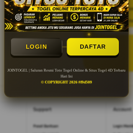
Minimal Depos
Minimal With
LOGIN
DAFTAR
JOINTOGEL | Saluran Resmi Toto Togel Online & Situs Togel 4D Terbaru
Hari Ini
© COPYRIGHT 2026 #f9d509
Support
Account
Pusat Bantuan
Login Mem