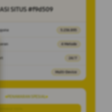
SI SITUS #f9d509
gguna
5.236.895
yaran
4 Metode
rt
24/7
Multi-Device
PENAWARAN SPESIAL
MEMBER 150%