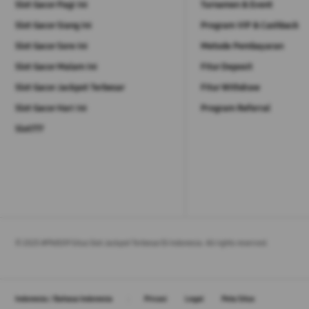
Slot Gacor Pagi Ini
Turnamen & Event
Slot Gacor Siang Ini
Program VIP & Cashback
Slot Gacor Sore Ini
Metode Pembayaran
Slot Gacor Malam Ini
Fitur Deposit
Slot Gacor Jackpot Terbesar
Fitur Withdraw
Slot Gacor Hari Ini
Program Referral
Slot777
© 2025 #f9d509 Situs Slot Jackpot Terbesar Di Indonesia. All rights reserved.
Privasi
Legal
Peta Situs
Indonesia / Bahasa Indonesia