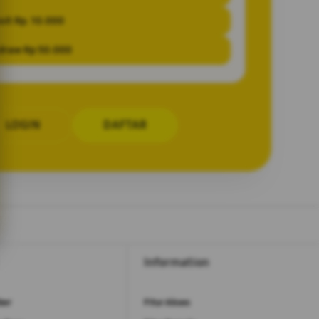
it Rp. 10.000
draw Rp 50.000
LOGIN
DAFTAR
Information
ber
Fitur Akses