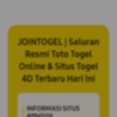
JOINTOGEL | Saluran
Resmi Toto Togel
Online & Situs Togel
4D Terbaru Hari Ini
INFORMASI SITUS
#f9d509