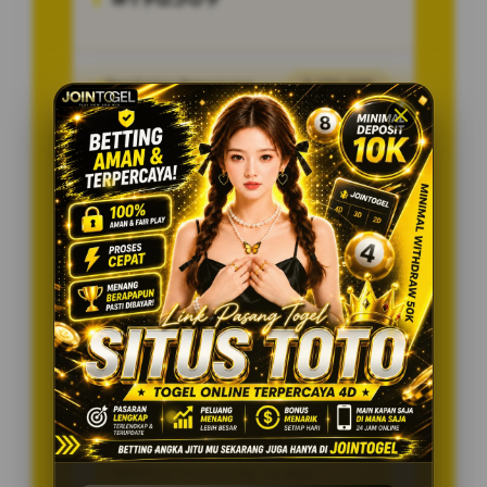
Penilaian Pengguna
5.236.895
Sistem Pembayaran
4 Metode
Layanan Support
24/7
Platform
Multi-Device
PENAWARAN SPESIAL
BONUS NEW MEMBER 150%
Minimal Deposit Rp. 10.000