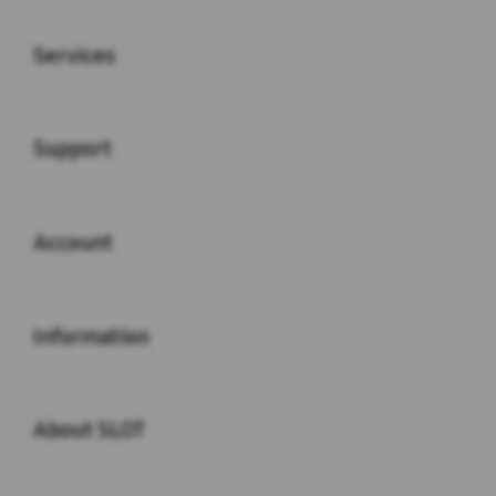
Buka
Services
Buka
Support
Buka
Account
Buka
Information
Buka
About SLOT