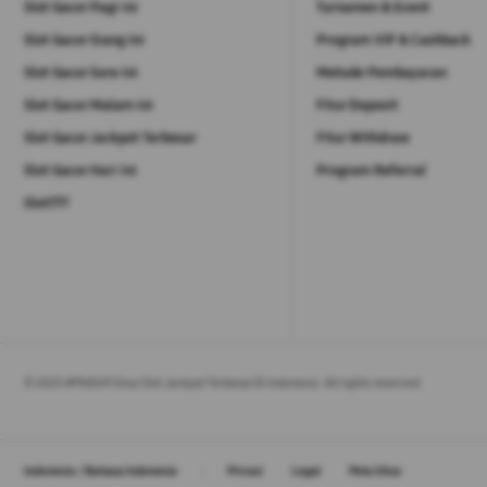
Slot Gacor Pagi Ini
Turnamen & Event
Slot Gacor Siang Ini
Program VIP & Cashback
Slot Gacor Sore Ini
Metode Pembayaran
Slot Gacor Malam Ini
Fitur Deposit
Slot Gacor Jackpot Terbesar
Fitur Withdraw
Slot Gacor Hari Ini
Program Referral
Slot777
© 2025 #f9d509 Situs Slot Jackpot Terbesar Di Indonesia. All rights reserved.
Privasi
Legal
Peta Situs
Indonesia / Bahasa Indonesia