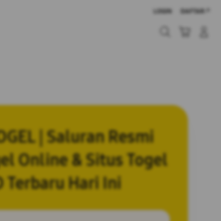
LOGIN
DAFTAR
Cari
Troli
Login/Sign-Up
Cari
GEL | Saluran Resmi
el Online & Situs Togel
 Terbaru Hari Ini