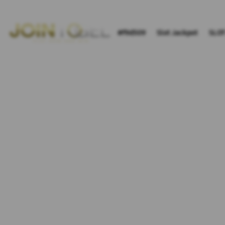
Skip
to
content
#f9d509
Slot Jackpot
SLOT