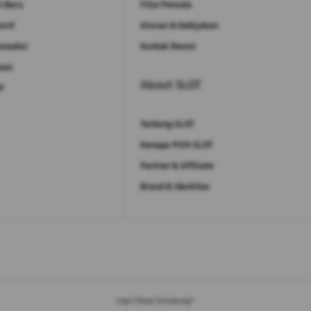
n Baru
Fitur Pemula
ord
Aturan & Kebijakan
ansaksi
Kontak Resmi
kasi
About SLOT
P
Tentang SLOT
Kenapa Pilih SLOT
Partner & Affiliate
Brand & Identitas
Ingin Tetap Terhubung?