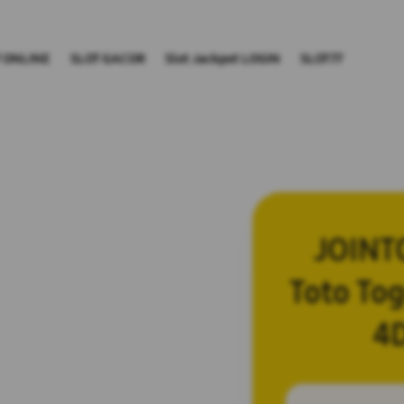
 ONLINE
SLOT GACOR
Slot Jackpot LOGIN
SLOT77
JOINTO
Toto Tog
4D