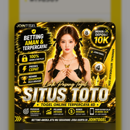
Penilaian Pengguna
5.236.895
Sistem Pembayaran
4 Metode
Layanan Support
24/7
Platform
Multi-Device
PENAWARAN SPESIAL
BONUS NEW MEMBER 150%
Minimal Deposit Rp. 10.000