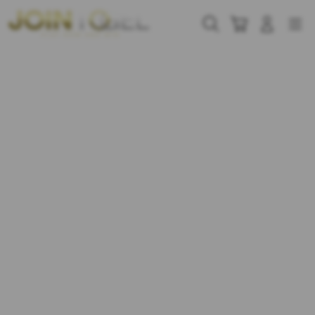
Skip
to
Cari
Troli
Login
Navigation
content