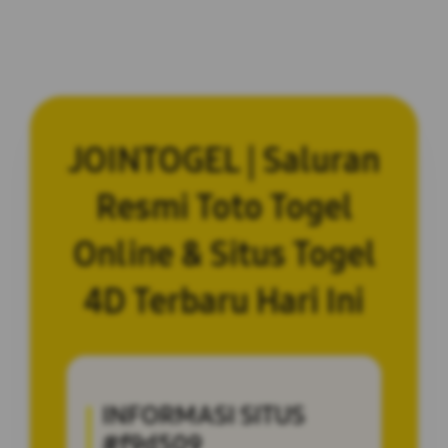
JOINTOGEL | Saluran
Resmi Toto Togel
Online & Situs Togel
4D Terbaru Hari Ini
INFORMASI SITUS
#f9d509