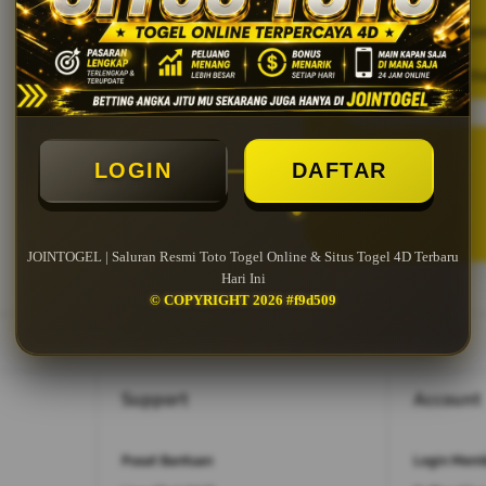
Minimal Depos
Minimal With
LOGIN
DAFTAR
JOINTOGEL | Saluran Resmi Toto Togel Online & Situs Togel 4D Terbaru
Hari Ini
© COPYRIGHT 2026 #f9d509
Support
Account
Pusat Bantuan
Login Mem