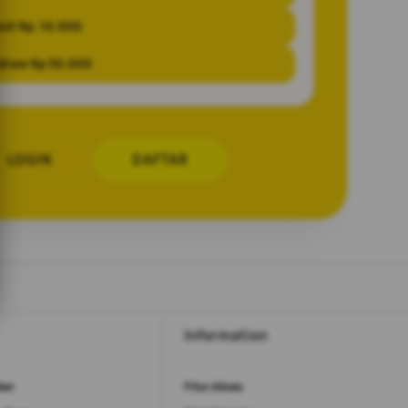
it Rp. 10.000
draw Rp 50.000
LOGIN
DAFTAR
Information
ber
Fitur Akses