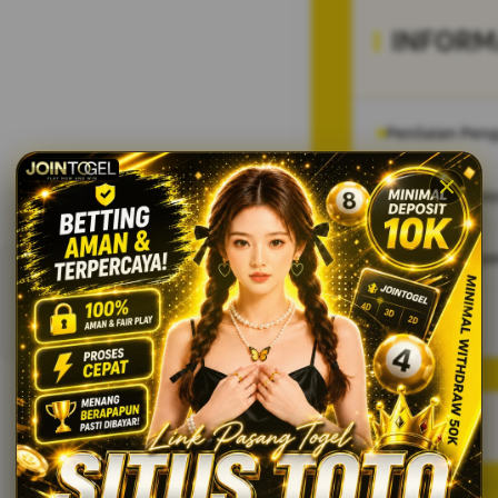
INFORMA
Penilaian Pen
Sistem Pemba
Layanan Suppo
+4 lebih
banyak
Platform
BONUS NEW 