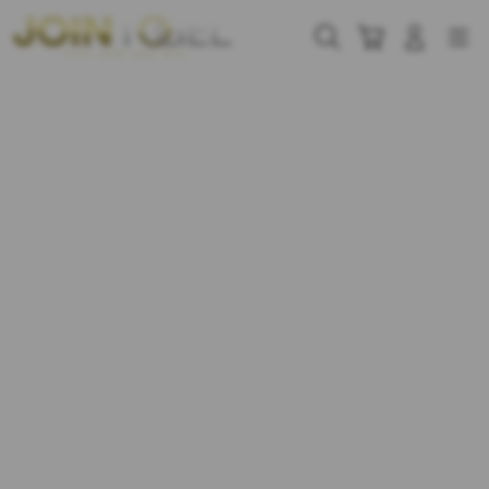
Skip
to
Cari
Troli
Login
Navigation
content