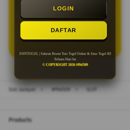
LOGIN
Minimal Withdraw Rp 50.000
DAFTAR
LOGIN
DAFTAR
JOINTOGEL | Saluran Resmi Toto Togel Online & Situs Togel 4D
Terbaru Hari Ini
© COPYRIGHT 2026 #f9d509
Layer Popup Close
Slot Jackpot
>
#f9d509
>
SLOT
Buka
Footer Navigation
Products