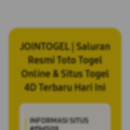
JOINTOGEL | Saluran
Resmi Toto Togel
Online & Situs Togel
4D Terbaru Hari Ini
INFORMASI SITUS
#f9d509