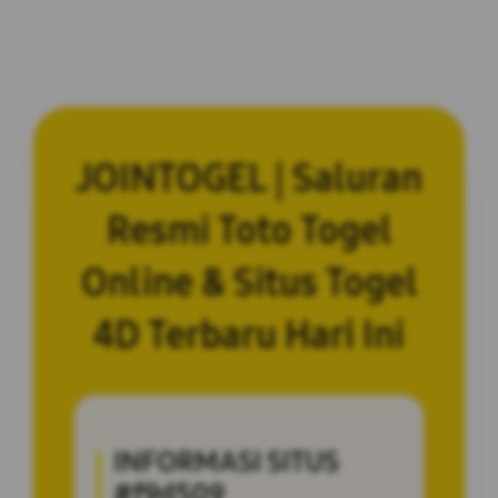
JOINTOGEL | Saluran
Resmi Toto Togel
Online & Situs Togel
4D Terbaru Hari Ini
INFORMASI SITUS
#f9d509