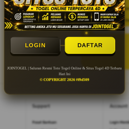
Minimal Depos
Minimal With
LOGIN
DAFTAR
JOINTOGEL | Saluran Resmi Toto Togel Online & Situs Togel 4D Terbaru
Hari Ini
© COPYRIGHT 2026 #f9d509
Support
Account
Pusat Bantuan
Login Mem