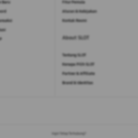
n Baru
Fitur Pemula
ord
Aturan & Kebijakan
ansaksi
Kontak Resmi
kasi
About SLOT
P
Tentang SLOT
Kenapa Pilih SLOT
Partner & Affiliate
Brand & Identitas
Ingin Tetap Terhubung?