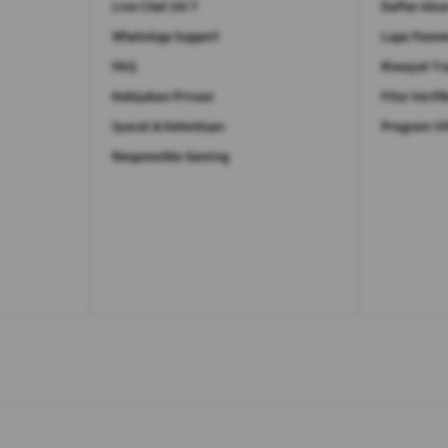
Live Chat 24/7
Daftar Aku
WhatsApp Support
Lupa Passw
FAQ
Riwayat Tr
Kebijakan Privasi
Fitur Verifi
Syarat & Ketentuan
Program VI
Responsible Gaming