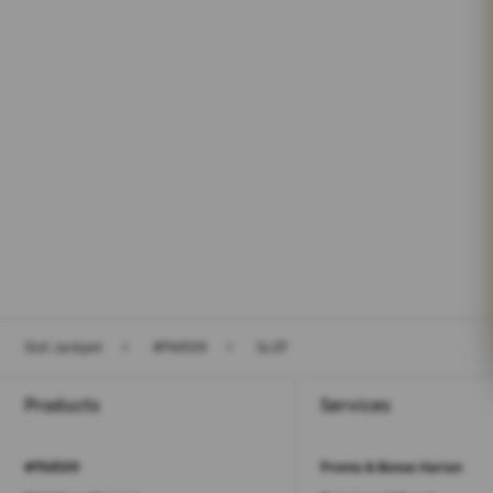
Layer Popup Close
Slot Jackpot
>
#f9d509
>
SLOT
Footer Navigation
Products
Services
#f9d509
Promo & Bonus Harian