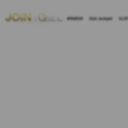
Skip
to
content
#f9d509
Slot Jackpot
SLOT