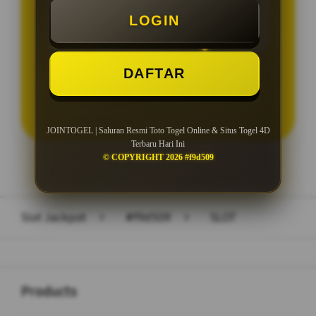
LOGIN
Minimal Withdraw Rp 50.000
DAFTAR
LOGIN
DAFTAR
JOINTOGEL | Saluran Resmi Toto Togel Online & Situs Togel 4D
Terbaru Hari Ini
© COPYRIGHT 2026 #f9d509
Layer Popup Close
Slot Jackpot
>
#f9d509
>
SLOT
Buka
Footer Navigation
Products