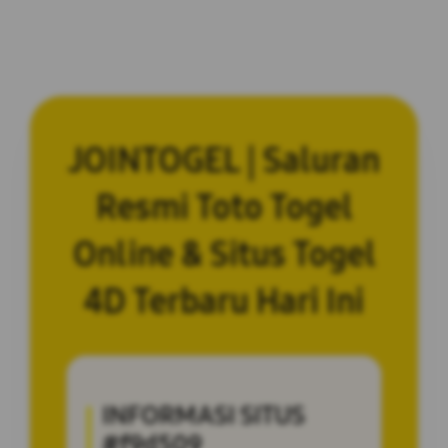
JOINTOGEL | Saluran
Resmi Toto Togel
Online & Situs Togel
4D Terbaru Hari Ini
INFORMASI SITUS
#f9d509