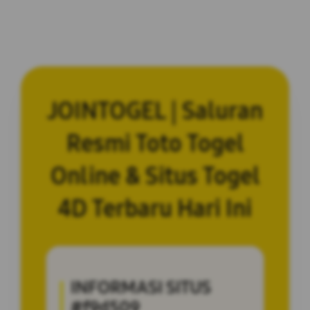
JOINTOGEL | Saluran
Resmi Toto Togel
Online & Situs Togel
4D Terbaru Hari Ini
INFORMASI SITUS
#f9d509