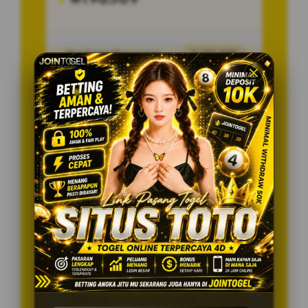
Penilaian Pengguna
5.236.895
Sistem Pembayaran
4 Metode
Layanan Support
24/7
Platform
Multi-Device
PENAWARAN SPESIAL
BONUS NEW MEMBER 150%
Minimal Deposit Rp. 10.000