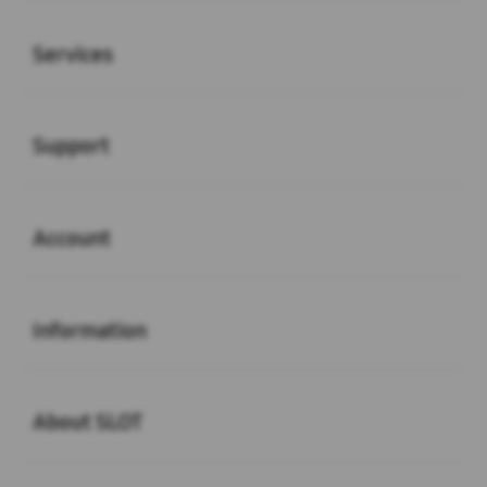
Buka
Services
Buka
Support
Buka
Account
Buka
Information
Buka
About SLOT