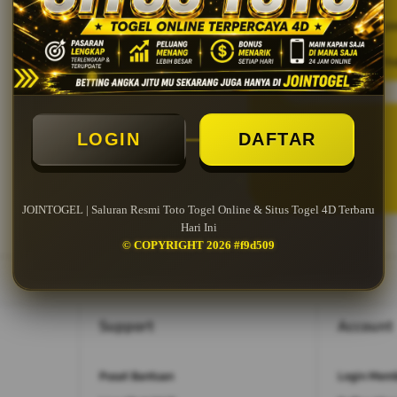
Minimal Depos
Minimal With
LOGIN
DAFTAR
JOINTOGEL | Saluran Resmi Toto Togel Online & Situs Togel 4D Terbaru
Hari Ini
© COPYRIGHT 2026 #f9d509
Support
Account
Pusat Bantuan
Login Mem