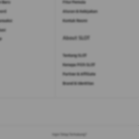
n Baru
Fitur Pemula
ord
Aturan & Kebijakan
ansaksi
Kontak Resmi
kasi
About SLOT
P
Tentang SLOT
Kenapa Pilih SLOT
Partner & Affiliate
Brand & Identitas
Ingin Tetap Terhubung?