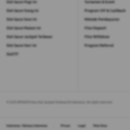
Slot Gacor Pagi Ini
Turnamen & Event
Slot Gacor Siang Ini
Program VIP & Cashback
Slot Gacor Sore Ini
Metode Pembayaran
Slot Gacor Malam Ini
Fitur Deposit
Slot Gacor Jackpot Terbesar
Fitur Withdraw
Slot Gacor Hari Ini
Program Referral
Slot777
© 2025 #f9d509 Situs Slot Jackpot Terbesar Di Indonesia. All rights reserved.
Privasi
Legal
Peta Situs
Indonesia / Bahasa Indonesia