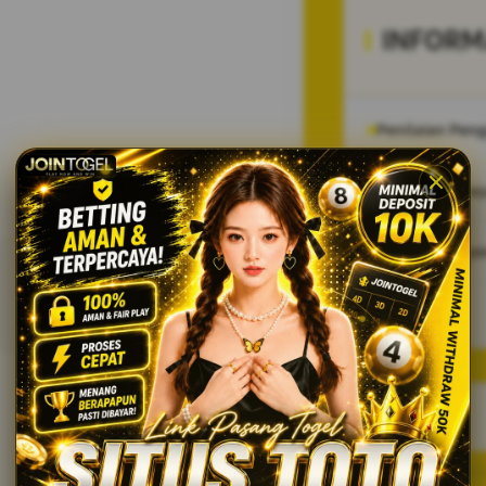
INFORMA
Penilaian Pen
Sistem Pemba
Layanan Suppo
+4 lebih
banyak
Platform
BONUS NEW 