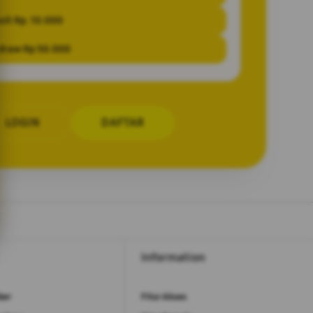
it Rp. 10.000
draw Rp 50.000
LOGIN
DAFTAR
Information
ber
Fitur Akses