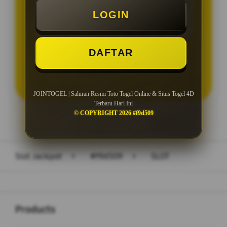
LOGIN
Minimal Withdraw Rp 50.000
DAFTAR
LOGIN
DAFTAR
JOINTOGEL | Saluran Resmi Toto Togel Online & Situs Togel 4D
Terbaru Hari Ini
© COPYRIGHT 2026 #f9d509
Layer Popup Close
Slot Jackpot
>
#f9d509
>
SLOT
Buka
Footer Navigation
Products