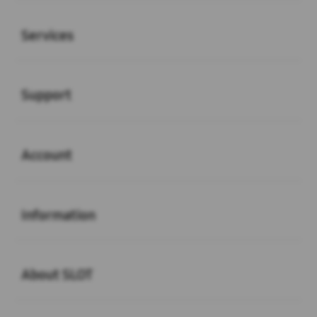
Buka
Services
Buka
Support
Buka
Account
Buka
Information
Buka
About SLOT