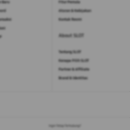
n Baru
Fitur Pemula
ord
Aturan & Kebijakan
ansaksi
Kontak Resmi
kasi
About SLOT
P
Tentang SLOT
Kenapa Pilih SLOT
Partner & Affiliate
Brand & Identitas
Ingin Tetap Terhubung?