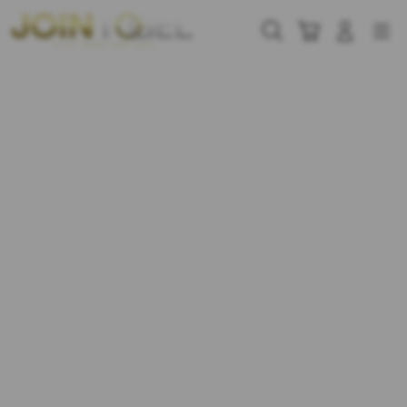
Skip
to
Cari
Troli
Login
Navigation
content