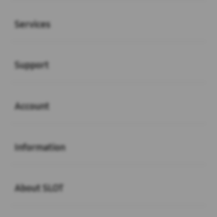
Buka
Services
Buka
Support
Buka
Account
Buka
Information
Buka
About SLOT