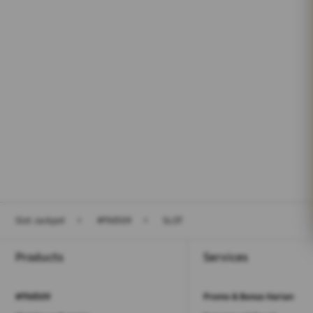
Layer Popup Close
Slot Jackpot
>
#f9d509
>
SLOT
Footer Navigation
Products
Services
#f9d509
Promo & Bonus Harian