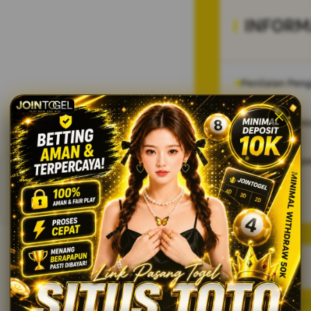
INFORMA
Penilaian Pen
Sistem Pemba
Layanan Suppo
+4 lebih
banyak
Platform
BONUS NEW 