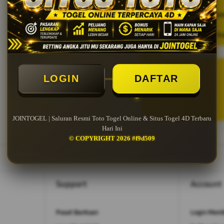
Minimal Depos
Minimal With
LOGIN
DAFTAR
JOINTOGEL | Saluran Resmi Toto Togel Online & Situs Togel 4D Terbaru
Hari Ini
© COPYRIGHT 2026 #f9d509
Support
Account
Pusat Bantuan
Login Mem