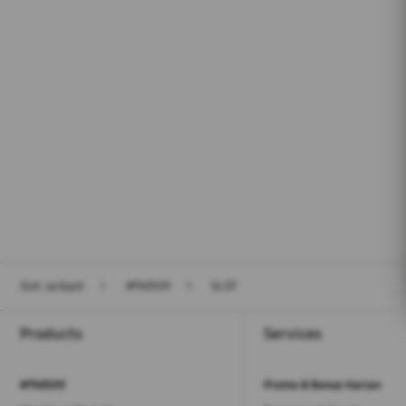
Layer Popup Close
Slot Jackpot
>
#f9d509
>
SLOT
Footer Navigation
Products
Services
#f9d509
Promo & Bonus Harian