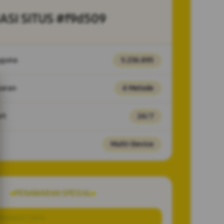
SI SITUS #f9d509
gguna
5.236.895
yaran
4 Metode
rt
24/7
Multi-Device
PENAWARAN SPESIAL
MEMBER 150%