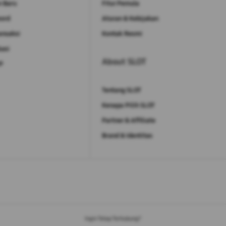
n Baru
Fitur Pemula
ord
Aturan & Kebijakan
ansaksi
Kontak Resmi
kasi
About SLOT
P
Tentang SLOT
Kenapa Pilih SLOT
Partner & Affiliate
Brand & Identitas
Ingin Tetap Terhubung?