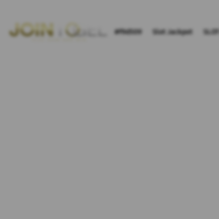
Skip
to
content
#f9d509
Slot Jackpot
SLOT