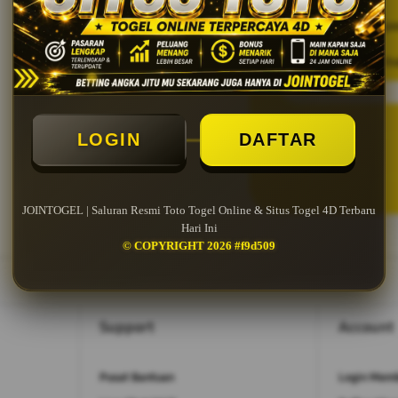
Minimal Depos
Minimal With
LOGIN
DAFTAR
JOINTOGEL | Saluran Resmi Toto Togel Online & Situs Togel 4D Terbaru
Hari Ini
© COPYRIGHT 2026 #f9d509
Support
Account
Pusat Bantuan
Login Mem