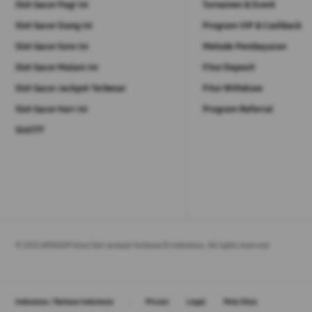
Slot Gacor Pagi Ini
Turnamen & Event
Slot Gacor Siang Ini
Program VIP & Cashback
Slot Gacor Sore Ini
Metode Pembayaran
Slot Gacor Malam Ini
Fitur Deposit
Slot Gacor Jackpot Terbesar
Fitur Withdraw
Slot Gacor Hari Ini
Program Referral
Slot777
© 2025 #f9d509 Situs Slot Jackpot Terbesar Di Indonesia. All rights reserved.
Privasi
Legal
Peta Situs
Indonesia / Bahasa Indonesia