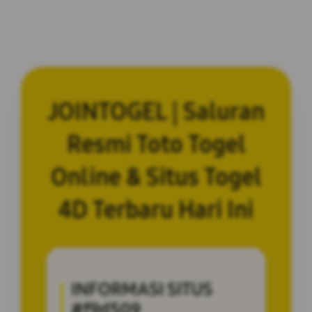
JOINTOGEL | Saluran
Resmi Toto Togel
Online & Situs Togel
4D Terbaru Hari Ini
INFORMASI SITUS
#f9d509