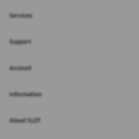
Buka
Services
Buka
Support
Buka
Account
Buka
Information
Buka
About SLOT