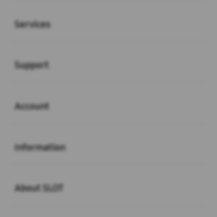
Buka
Services
Buka
Support
Buka
Account
Buka
Information
Buka
About SLOT