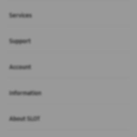
Buka
Services
Buka
Support
Buka
Account
Buka
Information
Buka
About SLOT