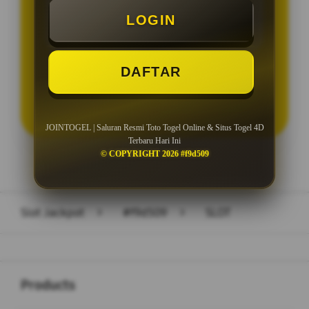
LOGIN
Minimal Withdraw Rp 50.000
DAFTAR
LOGIN
DAFTAR
JOINTOGEL | Saluran Resmi Toto Togel Online & Situs Togel 4D
Terbaru Hari Ini
© COPYRIGHT 2026 #f9d509
Layer Popup Close
Slot Jackpot
>
#f9d509
>
SLOT
Buka
Footer Navigation
Products