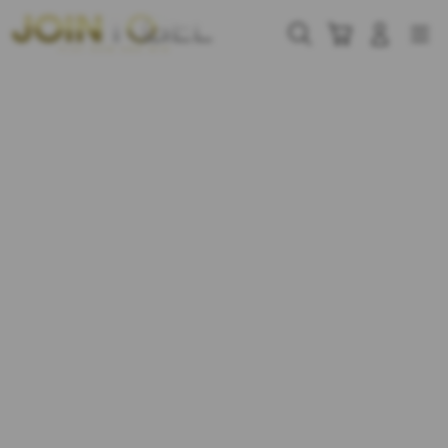
Skip
to
Cari
Troli
Login
Navigation
content