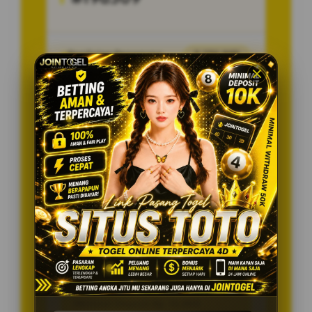
Penilaian Pengguna
5.236.895
Sistem Pembayaran
4 Metode
Layanan Support
24/7
Platform
Multi-Device
PENAWARAN SPESIAL
BONUS NEW MEMBER 150%
Minimal Deposit Rp. 10.000