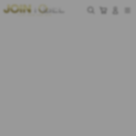
Skip
to
Cari
Troli
Login
Navigation
content