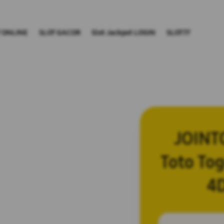
 ONLINE
SLOT GACOR
Slot Jackpot LOGIN
SLOT77
JOINTO
Toto Tog
4D